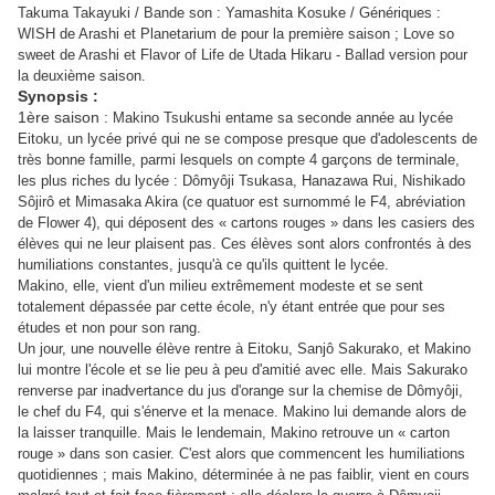
Takuma Takayuki / Bande son : Yamashita Kosuke / Génériques :
WISH de Arashi et Planetarium de pour la première saison ; Love so
sweet de Arashi et Flavor of Life de Utada Hikaru - Ballad version pour
la deuxième saison.
Synopsis :
1ère saison :
Makino Tsukushi entame sa seconde année au lycée
Eitoku, un lycée privé qui ne se compose presque que d'adolescents de
très bonne famille, parmi lesquels on compte 4 garçons de terminale,
les plus riches du lycée : Dômyôji Tsukasa, Hanazawa Rui, Nishikado
Sôjirô et Mimasaka Akira (ce quatuor est surnommé le F4, abréviation
de Flower 4), qui déposent des « cartons rouges » dans les casiers des
élèves qui ne leur plaisent pas. Ces élèves sont alors confrontés à des
humiliations constantes, jusqu'à ce qu'ils quittent le lycée.
Makino, elle, vient d'un milieu extrêmement modeste et se sent
totalement dépassée par cette école, n'y étant entrée que pour ses
études et non pour son rang.
Un jour, une nouvelle élève rentre à Eitoku, Sanjô Sakurako, et Makino
lui montre l'école et se lie peu à peu d'amitié avec elle. Mais Sakurako
renverse par inadvertance du jus d'orange sur la chemise de Dômyôji,
le chef du F4, qui s'énerve et la menace. Makino lui demande alors de
la laisser tranquille. Mais le lendemain, Makino retrouve un « carton
rouge » dans son casier. C'est alors que commencent les humiliations
quotidiennes ; mais Makino, déterminée à ne pas faiblir, vient en cours