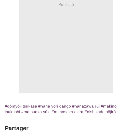
Publicité
#dômyôji tsukasa
#hana yori dango
#hanazawa rui
#makino
tsukushi
#matsuoka yûki
#mimasaka akira
#nishikado sôjirô
Partager