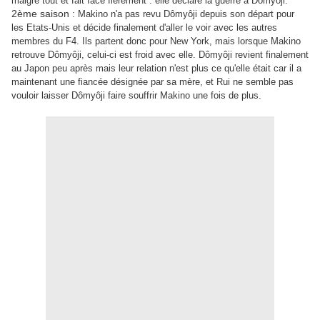
malgré tout et fait face fièrement : elle déclare la guerre à Dômyoji.
2ème saison :
Makino n'a pas revu Dômyôji depuis son départ pour
les Etats-Unis et décide finalement d'aller le voir avec les autres
membres du F4. Ils partent donc pour New York, mais lorsque Makino
retrouve Dômyôji, celui-ci est froid avec elle. Dômyôji revient finalement
au Japon peu après mais leur relation n'est plus ce qu'elle était car il a
maintenant une fiancée désignée par sa mère, et Rui ne semble pas
vouloir laisser Dômyôji faire souffrir Makino une fois de plus.